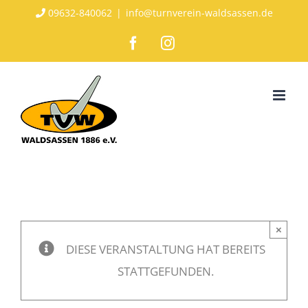
Zum
09632-840062
|
info@turnverein-waldsassen.de
Inhalt
Facebook
Instagram
springen
×
DIESE VERANSTALTUNG HAT BEREITS
STATTGEFUNDEN.