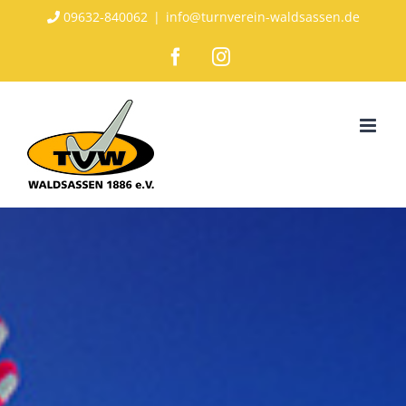
Zum
09632-840062
|
info@turnverein-waldsassen.de
Inhalt
Facebook
Instagram
springen