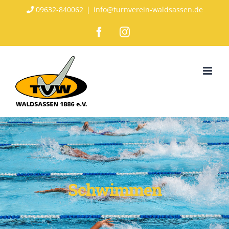
Zum
09632-840062
|
info@turnverein-waldsassen.de
Inhalt
Facebook
Instagram
springen
Schwimmen