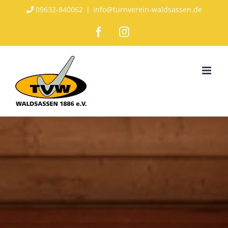
Zum
09632-840062
|
info@turnverein-waldsassen.de
Inhalt
Facebook
Instagram
springen