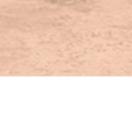
Karate Vereinsmeisterschaft
Zum ersten Mal hat das Karate Dojo Waldsassen