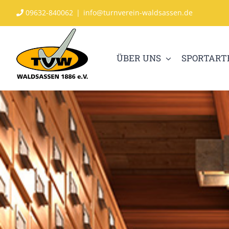
Zum
09632-840062
|
info@turnverein-waldsassen.de
Inhalt
springen
ÜBER UNS
SPORTART