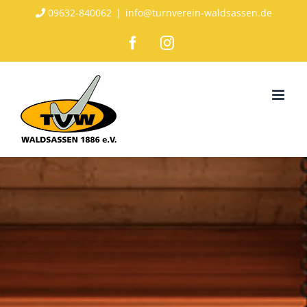
Zum
09632-840062
|
info@turnverein-waldsassen.de
Inhalt
Facebook
Instagram
springen