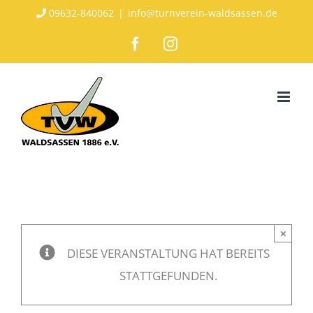
Zum
09632-840062
|
info@turnverein-waldsassen.de
Inhalt
Facebook
Instagram
springen
×
DIESE VERANSTALTUNG HAT BEREITS
STATTGEFUNDEN.