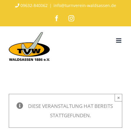
Zum
09632-840062
|
info@turnverein-waldsassen.de
Inhalt
Facebook
Instagram
springen
×
DIESE VERANSTALTUNG HAT BEREITS
STATTGEFUNDEN.